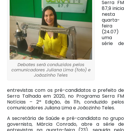
Serra FM
87,9 inicia
nesta
quarta-
feira
(24.07)
uma
série de
Debates será conduzidos pelos
comunicadores Juliana Lima (foto) e
Joãozinho Teles
entrevistas com os pré-candidatos a prefeito de
Serra Talhada em 2020, no Programa Serra FM
Notícias – 2ª Edição, às 11h, conduzido pelos
comunicadores Juliana Lima e Joãozinho Teles.
A secretária de Saúde e pré-candidata no grupo
governista, Márcia Conrado, abre a série de
entrevistas na quarta-feira (23), seguida pelo