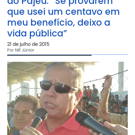
do Pajeú. “Se provarem
que usei um centavo em
meu benefício, deixo a
vida pública”
21 de julho de 2015
Por Nill Júnior