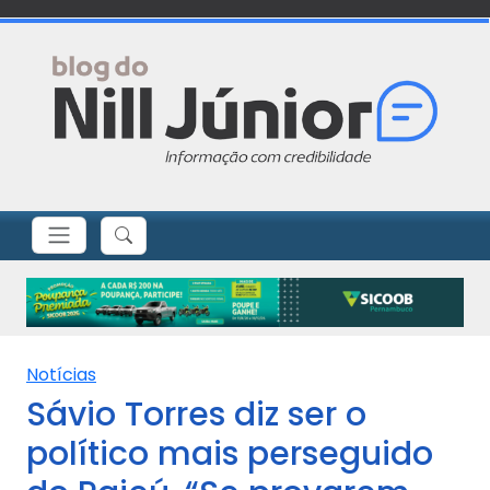
Notícias
Sávio Torres diz ser o
político mais perseguido