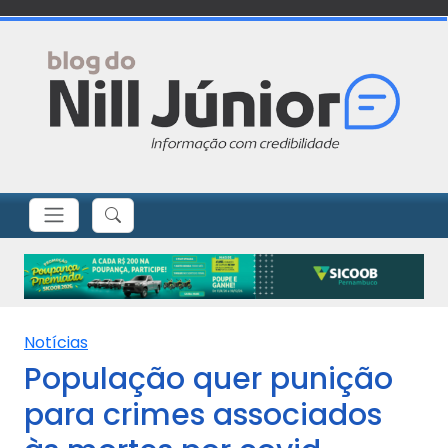
Notícias
População quer punição
para crimes associados