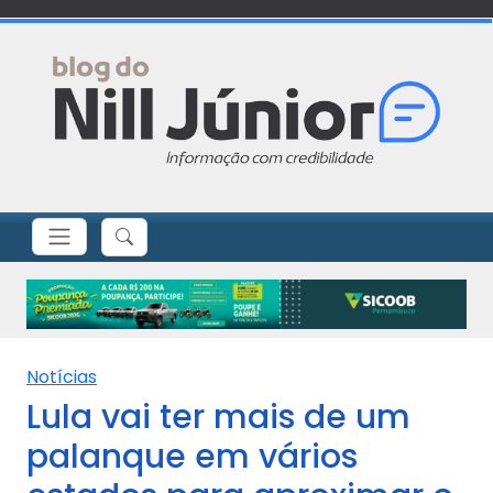
Notícias
Lula vai ter mais de um
palanque em vários