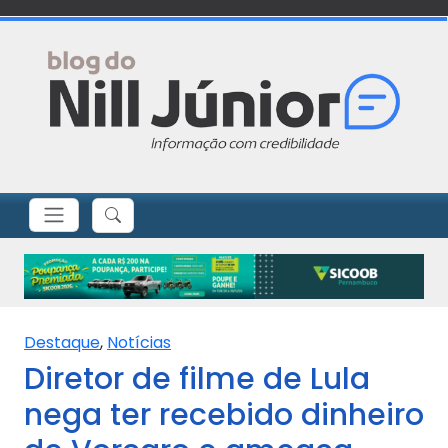
Destaque
,
Notícias
Diretor de filme de Lula
nega ter recebido dinheiro