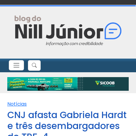
Notícias
CNJ afasta Gabriela Hardt
e três desembargadores