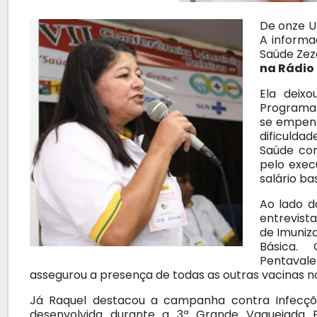
De onze U
A informa
Saúde Zez
na Rádio
Ela deixo
Programa 
se empen
dificulda
Saúde co
pelo exec
salário ba
Ao lado d
entrevist
de Imuniz
Básica. 
Pentaval
assegurou a presença de todas as outras vacinas no
Já Raquel destacou a campanha contra Infecçõ
desenvolvida durante a 3ª Grande Vaquejada