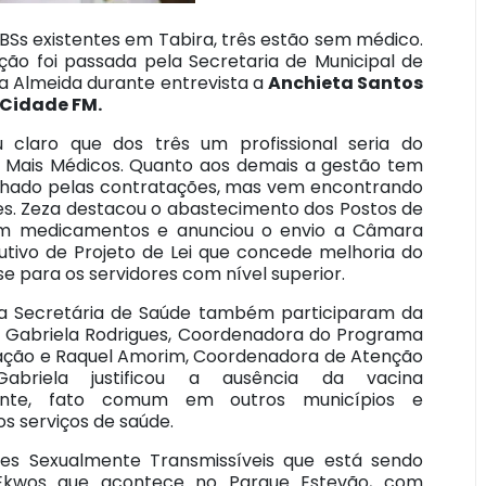
BSs existentes em Tabira, três estão sem médico.
ção foi passada pela Secretaria de Municipal de
a Almeida durante entrevista a
Anchieta Santos
 Cidade FM.
u claro que dos três um profissional seria do
Mais Médicos. Quanto aos demais a gestão tem
hado pelas contratações, mas vem encontrando
des. Zeza destacou o abastecimento dos Postos de
m medicamentos e anunciou o envio a Câmara
utivo de Projeto de Lei que concede melhoria do
se para os servidores com nível superior.
a Secretária de Saúde também participaram da
a Gabriela Rodrigues, Coordenadora do Programa
ação e Raquel Amorim, Coordenadora de Atenção
Gabriela justificou a ausência da vacina
ente, fato comum em outros municípios e
s serviços de saúde.
es Sexualmente Transmissíveis que está sendo
 Ekwos que acontece no Parque Estevão, com