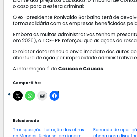
Diante dos prejuízos causados, o Tribunal de Conta
o caso para a esfera criminal:
O ex-presidente Ronivaldo Barbalho terá de devolve
forma solidária com as empresas beneficiadas pela
Embora as multas administrativas tenham prescrito
em 2026), o TCE-PE reforçou que as ações de ress
O relator determinou o envio imediato dos autos a
abertura de ação por improbidade administrativa e
A informação é do
Causos e Causas.
Compartilhe:
Relacionado
Transposição: licitação das obras
Bancada de oposiçã
da Mendes Júnior sai em janeiro
chapa para disputar