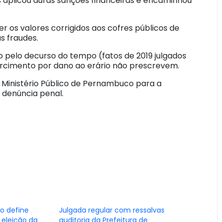
s aplicou duras sanções financeiras e encaminhou
r os valores corrigidos aos cofres públicos de
s fraudes.
 pelo decurso do tempo (fatos de 2019 julgados
arcimento por dano ao erário não prescrevem.
o Ministério Público de Pernambuco para a
 denúncia penal.
o define
Julgada regular com ressalvas
 eleição da
auditoria da Prefeitura de