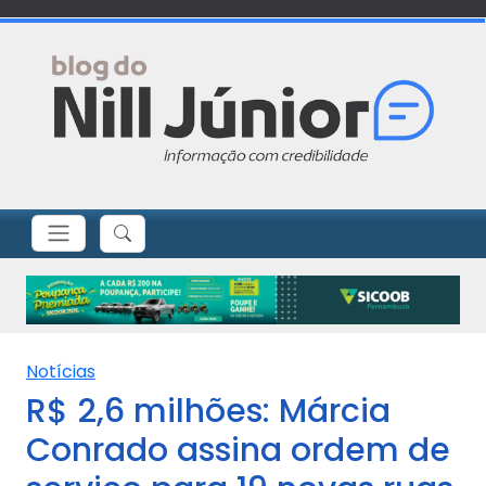
Notícias
R$ 2,6 milhões: Márcia
Conrado assina ordem de