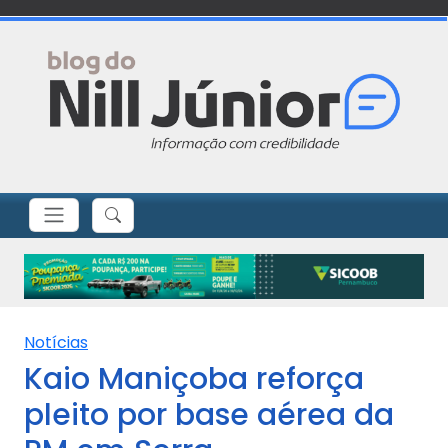
Notícias
Kaio Maniçoba reforça
pleito por base aérea da