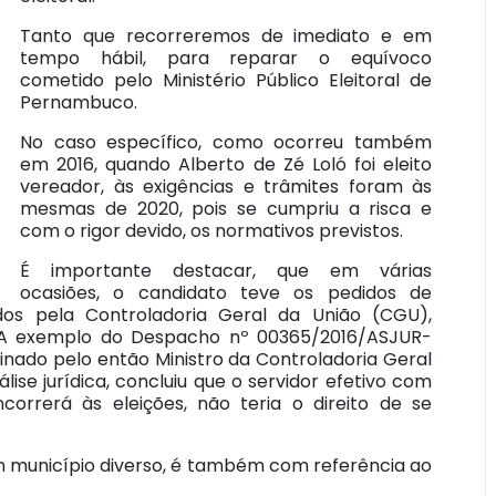
Tanto que recorreremos de imediato e em
tempo hábil, para reparar o equívoco
cometido pelo Ministério Público Eleitoral de
Pernambuco.
No caso específico, como ocorreu também
em 2016, quando Alberto de Zé Loló foi eleito
vereador, às exigências e trâmites foram às
mesmas de 2020, pois se cumpriu a risca e
com o rigor devido, os normativos previstos.
É importante destacar, que em várias
ocasiões, o candidato teve os pedidos de
dos pela Controladoria Geral da União (CGU),
. A exemplo do Despacho nº 00365/2016/ASJUR-
nado pelo então Ministro da Controladoria Geral
ise jurídica, concluiu que o servidor efetivo com
orrerá às eleições, não teria o direito de se
em município diverso, é também com referência ao