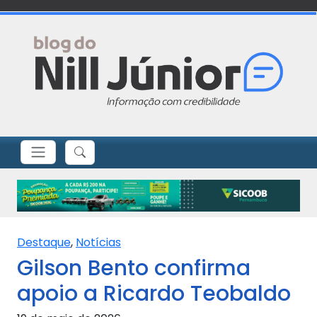
Destaque
,
Notícias
Gilson Bento confirma
apoio a Ricardo Teobaldo