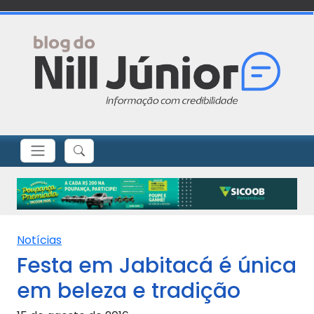
Notícias
Festa em Jabitacá é única
em beleza e tradição