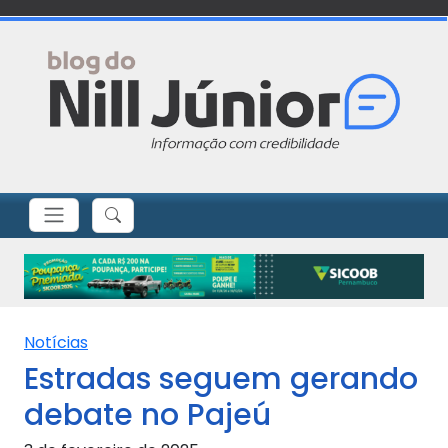
Notícias
Estradas seguem gerando
debate no Pajeú