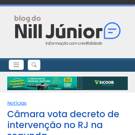
Notícias
Câmara vota decreto de
intervenção no RJ na