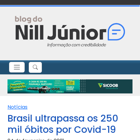
Notícias
Brasil ultrapassa os 250
mil óbitos por Covid-19