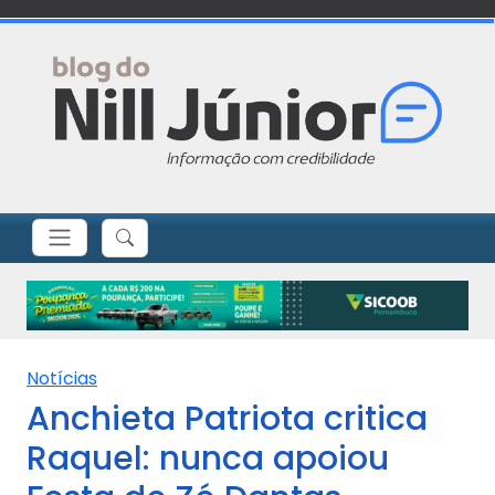
Notícias
Anchieta Patriota critica
Raquel: nunca apoiou