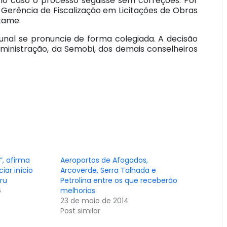
rio caso o processo seguisse sem correções. Por
 Gerência de Fiscalização em Licitações de Obras
tame.
nal se pronuncie de forma colegiada. A decisão
ministração, da Semobi, dos demais conselheiros
”, afirma
Aeroportos de Afogados,
iar início
Arcoverde, Serra Talhada e
ru
Petrolina entre os que receberão
6
melhorias
23 de maio de 2014
Post similar