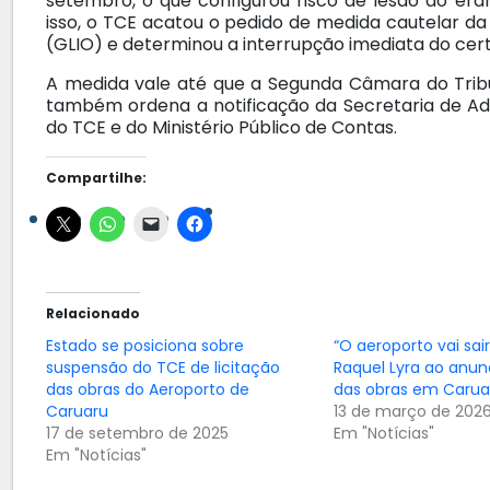
setembro, o que configurou risco de lesão ao erá
isso, o TCE acatou o pedido de medida cautelar da
(GLIO) e determinou a interrupção imediata do cer
A medida vale até que a Segunda Câmara do Tribu
também ordena a notificação da Secretaria de Ad
do TCE e do Ministério Público de Contas.
Compartilhe:
Relacionado
Estado se posiciona sobre
“O aeroporto vai sair
suspensão do TCE de licitação
Raquel Lyra ao anunc
das obras do Aeroporto de
das obras em Carua
Caruaru
13 de março de 202
17 de setembro de 2025
Em "Notícias"
Em "Notícias"