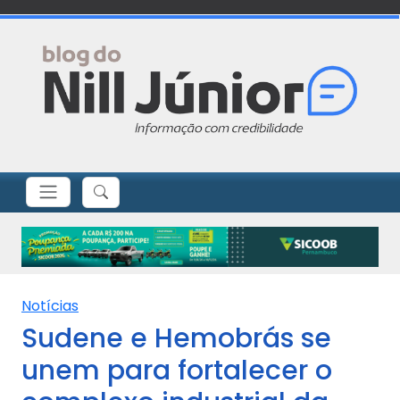
Notícias
Sudene e Hemobrás se
unem para fortalecer o