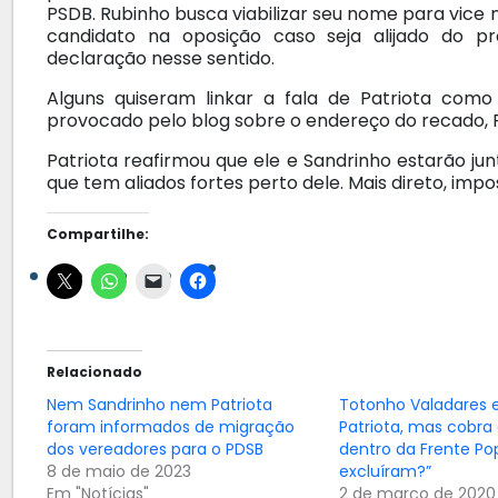
PSDB. Rubinho busca viabilizar seu nome para vice 
candidato na oposição caso seja alijado do 
declaração nesse sentido.
Alguns quiseram linkar a fala de Patriota co
provocado pelo blog sobre o endereço do recado, 
Patriota reafirmou que ele e Sandrinho estarão j
que tem aliados fortes perto dele. Mais direto, impos
Compartilhe:
Relacionado
Nem Sandrinho nem Patriota
Totonho Valadares e
foram informados de migração
Patriota, mas cobra
dos vereadores para o PDSB
dentro da Frente Po
8 de maio de 2023
excluíram?”
Em "Notícias"
2 de março de 2020