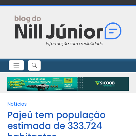
Notícias
Pajeú tem população
estimada de 333.724