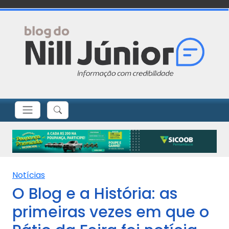
Notícias
O Blog e a História: as
primeiras vezes em que o