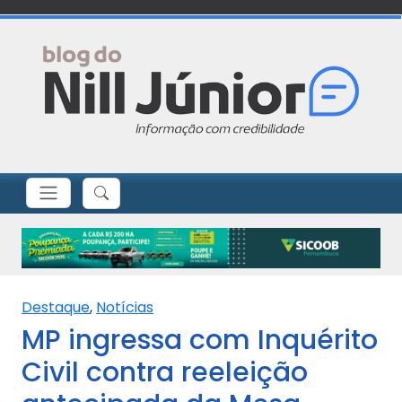
Destaque
,
Notícias
MP ingressa com Inquérito
Civil contra reeleição