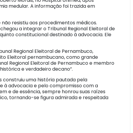
Roberto Morais, no Hospital Unimed, após
ia medular. A informação foi trazida em
 não resistiu aos procedimentos médicos.
hegou a integrar o Tribunal Regional Eleitoral de
nto constitucional destinado à advocacia. Ele
unal Regional Eleitoral de Pernambuco,
eito Eleitoral pernambucano, como grande
unal Regional Eleitoral de Pernambuco e membro
 histórica e verdadeiro decano”.
s construiu uma história pautada pela
dade à advocacia e pelo compromisso com a
gem e de essência, sempre honrou suas raízes
ico, tornando-se figura admirada e respeitada