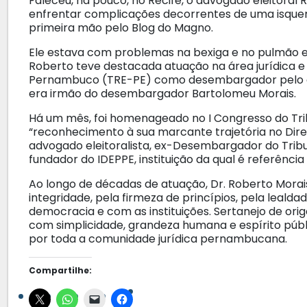
Faleceu, há pouco, no Recife, o advogado eleitoral 
enfrentar complicações decorrentes de uma isquem
primeira mão pelo Blog do Magno.
Ele estava com problemas na bexiga e no pulmão e
Roberto teve destacada atuação na área jurídica e c
Pernambuco (TRE-PE) como desembargador pelo qui
era irmão do desembargador Bartolomeu Morais.
Há um mês, foi homenageado no I Congresso do Trib
“reconhecimento à sua marcante trajetória no Dir
advogado eleitoralista, ex-Desembargador do Trib
fundador do IDEPPE, instituição da qual é referência
Ao longo de décadas de atuação, Dr. Roberto Morai
integridade, pela firmeza de princípios, pela leal
democracia e com as instituições. Sertanejo de ori
com simplicidade, grandeza humana e espírito públ
por toda a comunidade jurídica pernambucana.
Compartilhe: