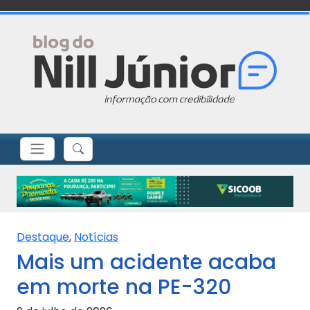
Destaque
,
Notícias
Mais um acidente acaba
em morte na PE-320