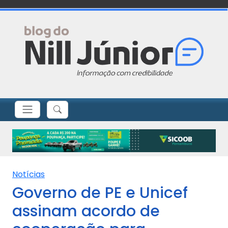
Notícias
Governo de PE e Unicef
assinam acordo de