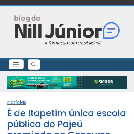
Notícias
É de Itapetim única escola
pública do Pajeú