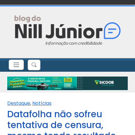
Destaque
,
Notícias
Datafolha não sofreu
tentativa de censura,