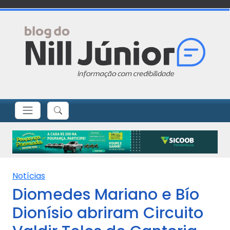
Notícias
Diomedes Mariano e Bío
Dionísio abriram Circuito