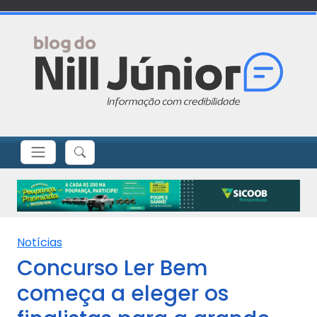
Notícias
Concurso Ler Bem
começa a eleger os