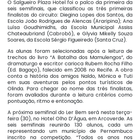
O Salgueiro Plaza Hotel foi o palco da primeira da
seis semifinais, que classificou as três primeiras
finalistas do circuito: Diegina Lopes dos Santos, da
Escola João Rodrigues de Alencas (Araripina); Ana
Luísa Goudhimidhs, da Escola Municipal Assiss
Chateaubriand (Cabrobó), e Glyvia Mikelly Souza
Soares, da Escola Sérgio Figueiredo (Santa Cruz).
As alunas foram selecionadas após a leitura de
trechos do livro “A Batalha dos Mamulengos”, do
dramaturgo e escritor carioca Rubem Rocha Filho
(Ed. Bagaço), falecido em 2008 no Recife. A obra
conta a história dos amigos Naldo, Mônica e Tuti
em suas aventuras pelos pontos turísticos de
Olinda. Para chegar ao nome das três finalistas,
foram avaliados durante a leitura critérios como
pontuação, ritmo e entonação.
A próxima semifinal do Ler Bem será nesta terça-
feira (30), no Hotel Olho D’Água, em Arcoverde. As
seis semifinais reunirão 130 alunos, cada um
representando um município de Pernambuco
inscrito na competição. “Todos os anos nos