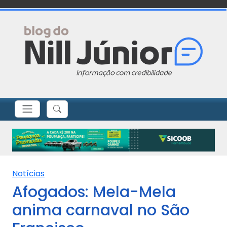
Notícias
Afogados: Mela-Mela
anima carnaval no São