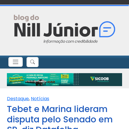
Destaque
,
Notícias
Tebet e Marina lideram
disputa pelo Senado em