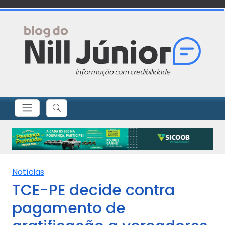
Notícias
TCE-PE decide contra
pagamento de