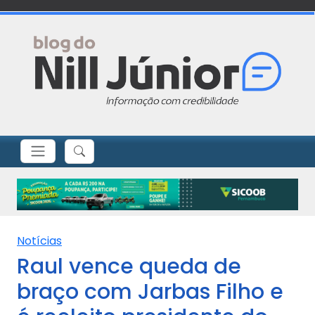
Notícias
Raul vence queda de
braço com Jarbas Filho e