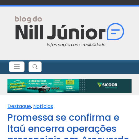
Destaque
,
Notícias
Promessa se confirma e
Itaú encerra operações