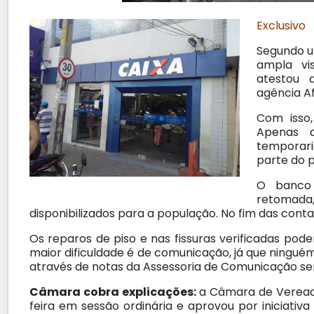
Exclusivo
Segundo u
ampla vi
atestou 
agência Af
Com isso,
Apenas a
temporari
parte do p
O banco 
retomad
disponibilizados para a população. No fim das conta
Os reparos de piso e nas fissuras verificadas po
maior dificuldade é de comunicação, já que ningu
através de notas da Assessoria de Comunicação sem
Câmara cobra explicações:
a Câmara de Vereado
feira em sessão ordinária e aprovou por iniciativ