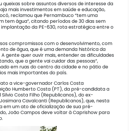
queixas sobre assuntos diversos de interesse da
 haja mais investimentos em saúde e educação,
 Orocó, reclamou que Pernambuco “tem uma
 tem água”, citando períodos de 30 dias sem
 implantação da PE-630, rota estratégica entre o
nossos compromissos com o desenvolvimento, com
mento de água, que é uma demanda histórica da
A gente quer ouvir mais, entender as dificuldades
tando, que a gente vai cuidar das pessoas”,
do em ruas do centro da cidade e no pátio de
os mais importantes do país.
to a vice-governador Carlos Costa
leição Humberto Costa (PT), da pré-candidata a
Silvio Costa Filho (Republicanos), do ex-
Josimara Cavalcanti (Republicanos), que, nesta
 em um ato de oficialização de sua pré-
ado, João Campos deve voltar à Caprishow para
o.