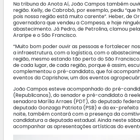
Na tribuna do Anota Aí, João Campos também ouviu 
região. Kelly, de Cabrobó, por exemplo, pediu “que
pois nossa região está muito carente”. Heber, de
governadora que vendeu a Compesa, e hoje ninguém
abastecimento. Já Pedro, de Petrolina, clamou pela
Araripe e o São Francisco.
“Muito bom poder ouvir as pessoas e fortalecer 
a infraestrutura, com a logística, com o abasteci
região, mesmo estando tão perto do São Francisco. 
de cada lugar, de cada região, porque é assim, escu
complementou o pré-candidato, que foi acompanha
eventos da Caprishow, um dos eventos agropecuári
João Campos esteve acompanhado do pré-candida
(Republicanos), do senador e pré-candidato à ree
senadora Marília Arraes (PDT), do deputado federal 
deputado Gonzaga Patriota (PSB) e da ex-prefeita 
noite, também contará com a presença da comitiva
candidatura a deputada estadual. Ainda neste sáb
acompanhar as apresentações artísticas do event