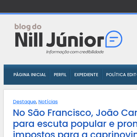
PÁGINA INICIAL
PERFIL
EXPEDIENTE
POLÍTICA EDI
Destaque
,
Notícias
No São Francisco, João Ca
para escuta popular e pr
impostos para a caprinovi