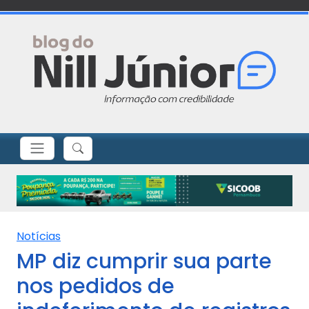
Notícias
MP diz cumprir sua parte
nos pedidos de