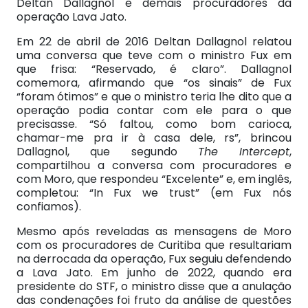
Deltan Dallagnol e demais procuradores da
operação Lava Jato.
Em 22 de abril de 2016 Deltan Dallagnol relatou
uma conversa que teve com o ministro Fux em
que frisa: “Reservado, é claro”. Dallagnol
comemora, afirmando que “os sinais” de Fux
“foram ótimos” e que o ministro teria lhe dito que a
operação podia contar com ele para o que
precisasse. “Só faltou, como bom carioca,
chamar-me pra ir à casa dele, rs”, brincou
Dallagnol, que segundo
The Intercept
,
compartilhou a conversa com procuradores e
com Moro, que respondeu “Excelente” e, em inglês,
completou: “In Fux we trust” (em Fux nós
confiamos).
Mesmo após reveladas as mensagens de Moro
com os procuradores de Curitiba que resultariam
na derrocada da operação, Fux seguiu defendendo
a Lava Jato. Em junho de 2022, quando era
presidente do STF, o ministro disse que a anulação
das condenações foi fruto da análise de questões