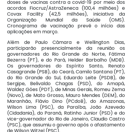
doses de vacinas contra a covid-19 por meio dos
acordos Fiocruz/AstraZeneca (100,4 milhões) e
Covax Facility (42,5 milhões), iniciativa da
Organização Mundial da Saúde (OMS).
Cronograma de vacinação prevê o início das
aplicações em março.
Além de Paulo Câmara e Wellington Dias,
participarão presencialmente da reunião os
governadores do Rio Grande do Norte, Fátima
Bezerra (PT), e do Pará, Helder Barbalho (MDB).
Os governadores do Espírito Santo, Renato
Casagrande (PSB), do Ceará, Camilo Santana (PT),
do Rio Grande do Sul, Eduardo Leite (PSDB), de
Sergipe, Belivaldo Chagas (PSD), do Amapá,
Waldez Góes (PDT), de Minas Gerais, Romeu Zema
(Novo), de Mato Grosso, Mauro Mendes (DEM), do
Maranhão, Flávio Dino (PCdoB), do Amazonas,
Wilson Lima (PSC), da Paraíba, João Azevedo
(Cidadania), do Paraná, Ratinho Junior (PSD) e do
vice-governador do Rio de Janeiro, Claudio Castro
(PSC), que assumiu o governo após o afastamento
de Wilson Witzel (PSC).