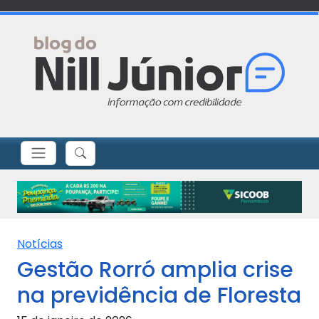
Notícias
Gestão Rorró amplia crise
na previdência de Floresta