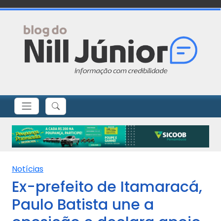
Notícias
Ex-prefeito de Itamaracá,
Paulo Batista une a