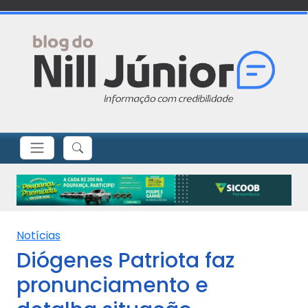
Notícias
Diógenes Patriota faz
pronunciamento e