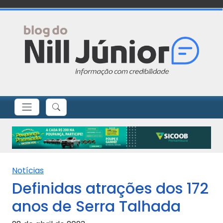
Notícias
Definidas atrações dos 172
anos de Serra Talhada