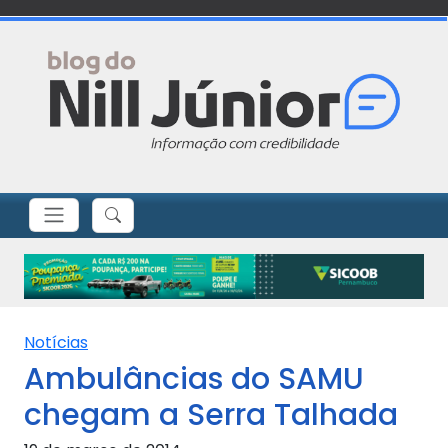
Notícias
Ambulâncias do SAMU
chegam a Serra Talhada