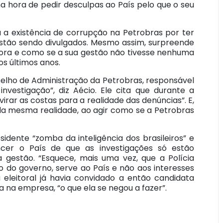
na hora de pedir desculpas ao País pelo que o seu
 a existência de corrupção na Petrobras por ter
estão sendo divulgados. Mesmo assim, surpreende
dora e como se a sua gestão não tivesse nenhuma
s últimos anos.
selho de Administração da Petrobras, responsável
nvestigação”, diz Aécio. Ele cita que durante a
rar as costas para a realidade das denúncias”. E,
 da mesma realidade, ao agir como se a Petrobras
sidente “zomba da inteligência dos brasileiros” e
ncer o País de que as investigações só estão
 gestão. “Esquece, mais uma vez, que a Polícia
ão do governo, serve ao País e não aos interesses
eleitoral já havia convidado a então candidata
a na empresa, “o que ela se negou a fazer”.