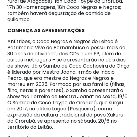
rural de Afogados): 16h Coco Toype do Ororubá,
17h 30 Homenagens, 18h Coco Negras e Negros;
também haverá degustação de comida de
quilombo.
CONHEÇA AS APRESENTAÇÕES
Anfitriões, o Coco Negras e Negros do Leitão é
Patrimônio Vivo de Pernambuco e possui mais de
30 anos de atividade, dois CDs e um EP, além de
curtas metragens – se apresentarão no dois dias
de shows. Já o Samba de Coco Cachoeira da Onça
é liderado por Mestra Joana, irmão de Inácio
Pedro, que era mestre do Negras e Negros e
morreu em 2025. Formado por sua família (filhas,
filho, netas e parentes), o Samba apresentará o
show “No Terreiro de Mestra Joana” na sexta, 19/6.
O Samba de Coco Toype do Ororubá, que surgiu
em 2017, na aldeia Lagoa (Pesqueira), como
expressão da cultura tradicional do povo Xukuru
do Ororubá, se apresenta no sábado, 20/6 no
território do Leitão.