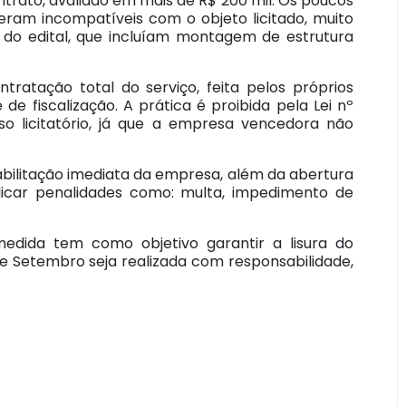
trato, avaliado em mais de R$ 200 mil. Os poucos
am incompatíveis com o objeto licitado, muito
 do edital, que incluíam montagem de estrutura
tratação total do serviço, feita pelos próprios
de fiscalização. A prática é proibida pela Lei nº
o licitatório, já que a empresa vencedora não
nabilitação imediata da empresa, além da abertura
licar penalidades como: multa, impedimento de
medida tem como objetivo garantir a lisura do
 de Setembro seja realizada com responsabilidade,