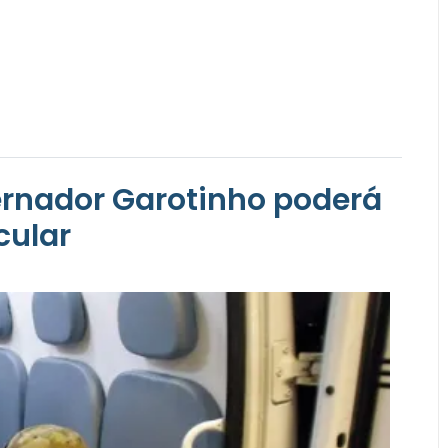
ernador Garotinho poderá
cular