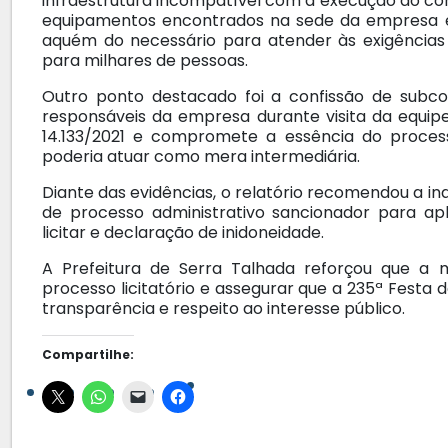
infraestrutura incompatível com a execução do con
equipamentos encontrados na sede da empresa er
aquém do necessário para atender às exigências
para milhares de pessoas.
Outro ponto destacado foi a confissão de subcon
responsáveis da empresa durante visita da equipe 
14.133/2021 e compromete a essência do process
poderia atuar como mera intermediária.
Diante das evidências, o relatório recomendou a i
de processo administrativo sancionador para ap
licitar e declaração de inidoneidade.
A Prefeitura de Serra Talhada reforçou que a 
processo licitatório e assegurar que a 235ª Festa
transparência e respeito ao interesse público.
Compartilhe: