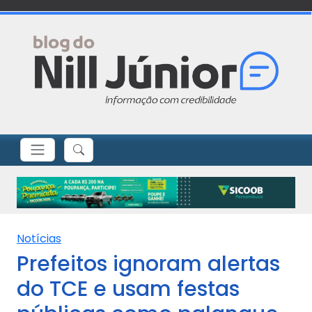
Notícias
Prefeitos ignoram alertas
do TCE e usam festas