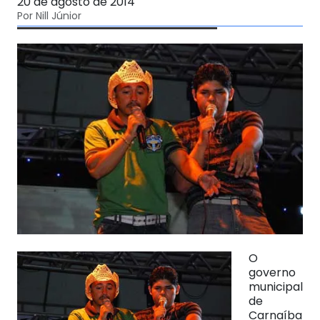
20 de agosto de 2014
Por Nill Júnior
O
governo
municipal
de
Carnaíba